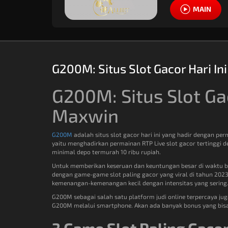
MAIN
G200M: Situs Slot Gacor Hari I
G200M: Situs Slot Ga
Maxwin
G200M
adalah situs slot gacor hari ini yang hadir dengan p
yaitu menghadirkan permainan RTP Live slot gacor tertinggi 
minimal depo termurah 10 ribu rupiah.
Untuk memberikan keseruan dan keuntungan besar di waktu b
dengan game-game slot paling gacor yang viral di tahun 2023
kemenangan-kemenangan kecil dengan intensitas yang sering. 
G200M sebagai salah satu platform judi online terpercaya 
G200M melalui smartphone. Akan ada banyak bonus yang bisa 