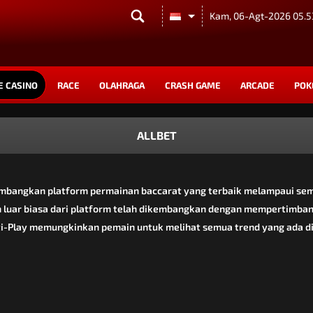
Kam, 06-Agt-2026 05.5
E CASINO
RACE
OLAHRAGA
CRASH GAME
ARCADE
POK
ALLBET
mbangkan platform permainan baccarat yang terbaik melampaui sem
n luar biasa dari platform telah dikembangkan dengan mempertimb
lti-Play memungkinkan pemain untuk melihat semua trend yang ada di