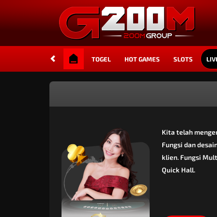
TOGEL
HOT GAMES
SLOTS
LIV
Kita telah menge
Fungsi dan desai
klien. Fungsi Mu
Quick Hall.