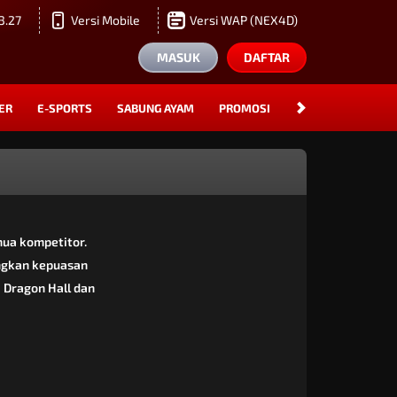
3.27
Versi Mobile
Versi WAP (NEX4D)
MASUK
DAFTAR
ER
E-SPORTS
SABUNG AYAM
PROMOSI
ua kompetitor.
angkan kepuasan
 Dragon Hall dan