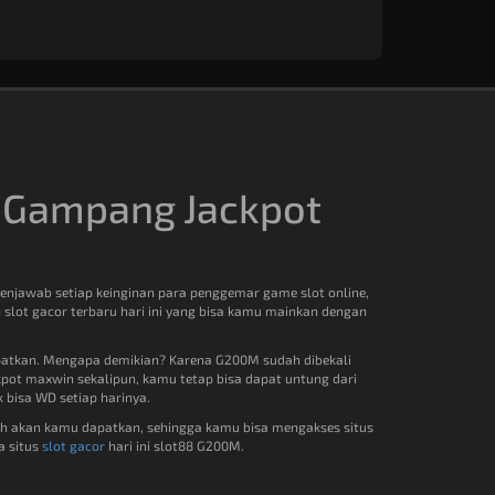
ne Gampang Jackpot
menjawab setiap keinginan para penggemar game slot online,
slot gacor terbaru hari ini yang bisa kamu mainkan dengan
patkan. Mengapa demikian? Karena G200M sudah dibekali
kpot maxwin sekalipun, kamu tetap bisa dapat untung dari
 bisa WD setiap harinya.
ah akan kamu dapatkan, sehingga kamu bisa mengakses situs
a situs
slot gacor
hari ini slot88 G200M.