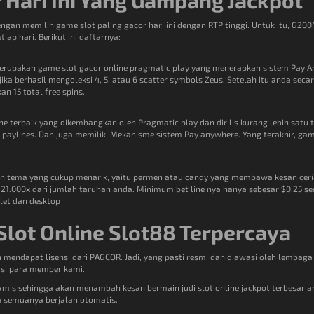
 Hari Ini Yang Gampang Jackpot
engan memilih game slot paling gacor hari ini dengan RTP tinggi. Untuk itu, 
iap hari. Berikut ini daftarnya:
rupakan game slot gacor online pragmatic play yang menerapkan sistem Pay An
ika berhasil mengoleksi 4, 5, atau 6 scatter symbols Zeus. Setelah itu anda seca
 15 total free spins.
ne terbaik yang dikembangkan oleh Pragmatic play dan dirilis kurang lebih satu 
 paylines. Dan juga memiliki Mekanisme sistem Pay anywhere. Yang terakhir, game 
tema yang cukup menarik, yaitu permen atau candy yang membawa kesan ceria s
1.000x dari jumlah taruhan anda. Minimum bet line nya hanya sebesar $0.25 s
let dan desktop
Slot Online Slot88 Terpercaya
 mendapat lisensi dari PAGCOR. Jadi, yang pasti resmi dan diawasi oleh lembaga
asi para member kami.
 sehingga akan menambah kesan bermain judi slot online jackpot terbesar anda 
 semuanya berjalan otomatis.