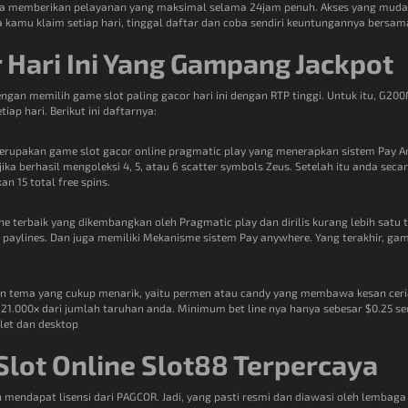
juga memberikan pelayanan yang maksimal selama 24jam penuh. Akses yang mud
kamu klaim setiap hari, tinggal daftar dan coba sendiri keuntungannya bersam
 Hari Ini Yang Gampang Jackpot
engan memilih game slot paling gacor hari ini dengan RTP tinggi. Untuk itu, 
iap hari. Berikut ini daftarnya:
rupakan game slot gacor online pragmatic play yang menerapkan sistem Pay An
ika berhasil mengoleksi 4, 5, atau 6 scatter symbols Zeus. Setelah itu anda seca
 15 total free spins.
ne terbaik yang dikembangkan oleh Pragmatic play dan dirilis kurang lebih satu 
 paylines. Dan juga memiliki Mekanisme sistem Pay anywhere. Yang terakhir, game 
tema yang cukup menarik, yaitu permen atau candy yang membawa kesan ceria s
1.000x dari jumlah taruhan anda. Minimum bet line nya hanya sebesar $0.25 s
let dan desktop
Slot Online Slot88 Terpercaya
 mendapat lisensi dari PAGCOR. Jadi, yang pasti resmi dan diawasi oleh lembaga