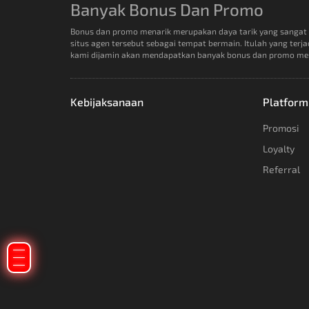
Banyak Bonus Dan Promo
Bonus dan promo menarik merupakan daya tarik yang sangat
situs agen tersebut sebagai tempat bermain. Itulah yang t
kami dijamin akan mendapatkan banyak bonus dan promo mena
Kebijaksanaan
Platform
Promosi
Loyalty
Referral
Tap Me!