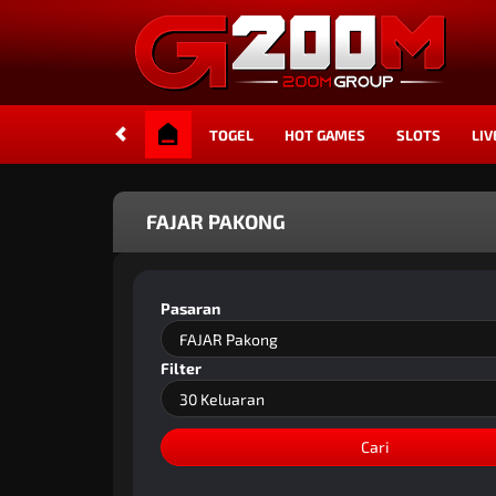
TOGEL
HOT GAMES
SLOTS
LIV
FAJAR PAKONG
Pasaran
Filter
Cari