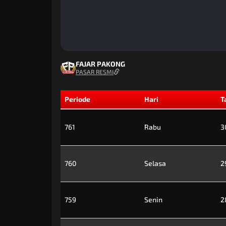
FAJAR PAKONG
PASAR RESMI
Periode
Hari
T
761
Rabu
3
760
Selasa
2
759
Senin
2