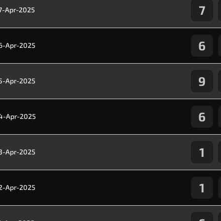
7
7-Apr-2025
6
6-Apr-2025
9
5-Apr-2025
6
4-Apr-2025
1
3-Apr-2025
1
2-Apr-2025