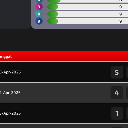
3
9
0
9
9
9
anggal
5
0-Apr-2025
4
9-Apr-2025
1
8-Apr-2025