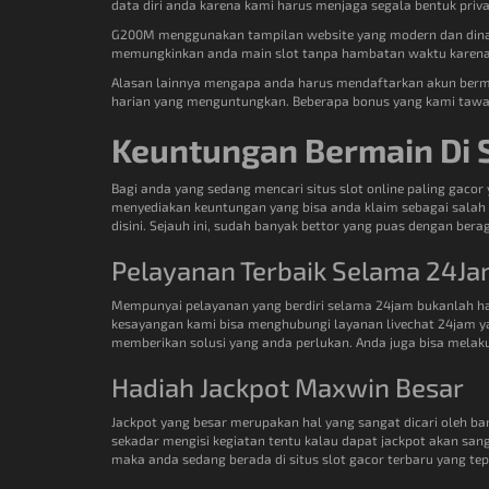
data diri anda karena kami harus menjaga segala bentuk priv
G200M menggunakan tampilan website yang modern dan dinamis
memungkinkan anda main slot tanpa hambatan waktu karena
Alasan lainnya mengapa anda harus mendaftarkan akun berma
harian yang menguntungkan. Beberapa bonus yang kami tawark
Keuntungan Bermain Di S
Bagi anda yang sedang mencari situs slot online paling gacor
menyediakan keuntungan yang bisa anda klaim sebagai sala
disini. Sejauh ini, sudah banyak bettor yang puas dengan ber
Pelayanan Terbaik Selama 24J
Mempunyai pelayanan yang berdiri selama 24jam bukanlah hal
kesayangan kami bisa menghubungi layanan livechat 24jam y
memberikan solusi yang anda perlukan. Anda juga bisa melak
Hadiah Jackpot Maxwin Besar
Jackpot yang besar merupakan hal yang sangat dicari oleh b
sekadar mengisi kegiatan tentu kalau dapat jackpot akan s
maka anda sedang berada di situs slot gacor terbaru yang tep