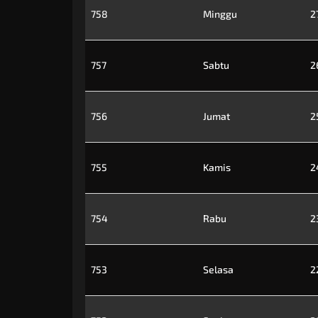
758
Minggu
2
757
Sabtu
2
756
Jumat
2
755
Kamis
2
754
Rabu
2
753
Selasa
2