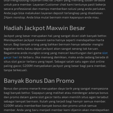
bisa menghubungi layanan livechat 24jam yang memang sudah tersedia
untuk para member. Layanan Customer chat kami tentunya pasti bekerja
secara professional dan mampu memberikan solusi yang anda perlukan.
Anda juga bisa melakukan layanan deposit terlengkap yang disediakan
24jam nonstop. Anda bisa mulai bermain main kapanpun anda mau.
Hadiah Jackpot Maxwin Besar
Jackpot yang besar merupakan hal yang sangat dicari oleh banyak bettor.
Mendapatkan jackpot maxwin sama halnya seperti mendapatkan harta
karun. Bagi banyak orang yang bahkan bermain hanya sekadar mengisi
kegiatan tentu kalau dapat jackpot akan sangat senang tak karuan.
Bagaimana anda mungkin orang yang mencari keuntungan dari game
slot
gacor hari
ini terbaru. Jika memang demikian, maka anda sedang berada di
situs slot gacor terbaru yang tepat. Sebagai salah satu agen slot online
paling gacor, G200M menyediakan jackpot yang besar bagi para member,
tanpa terkecuali.
Banyak Bonus Dan Promo
Bonus dan promo menarik merupakan daya tarik yang sangat mempesona
bagi banyak bettor. Siapapun yang melihat atau mendengar adanya bonus
dan promo dalam game slot gacor tentu akan memilih situs agen tersebut
sebagai tempat bermain. Itulah yang terjadi bagi hampir semua member.
G200M selalu memberikan banyak bonus dan promo untuk semua
member. Anda yang baru menjadi member kami dijamin akan mendapatkan