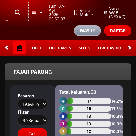
Jum, 07-
Versi
Agt-
Versi
WAP
2026
Mobile
(NEX4D)
09.52.07
MASUK
DAFTAR
TOGEL
HOT GAMES
SLOTS
LIVE CASINO
RAC
FAJAR PAKONG
Total Keluaran: 30
Pasaran
4
17
14.2%
0
16
13.3%
Filter
9
13
10.8%
3
13
10.8%
7
12
10.0%
Cari