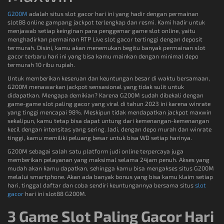
G200M
adalah situs slot gacor hari ini yang hadir dengan permainan
slot88 online gampang jackpot terlengkap dan resmi. Kami hadir untuk
menjawab setiap keinginan para penggemar game slot online, yaitu
menghadirkan permainan RTP Live slot gacor tertinggi dengan deposit
termurah. Disini, kamu akan menemukan begitu banyak permainan slot
gacor terbaru hari ini yang bisa kamu mainkan dengan minimal depo
termurah 10 ribu rupiah.
Untuk memberikan keseruan dan keuntungan besar di waktu bersamaan,
G200M menawarkan jackpot sensasional yang tidak sulit untuk
didapatkan. Mengapa demikian? Karena G200M sudah dibekali dengan
game-game slot paling gacor yang viral di tahun 2023 ini karena winrate
yang tinggi mencapai 98%. Meskipun tidak mendapatkan jackpot maxwin
sekalipun, kamu tetap bisa dapat untung dari kemenangan-kemenangan
kecil dengan intensitas yang sering. Jadi, dengan depo murah dan winrate
tinggi, kamu memiliki peluang besar untuk bisa WD setiap harinya.
G200M sebagai salah satu platform judi online terpercaya juga
memberikan pelayanan yang maksimal selama 24jam penuh. Akses yang
mudah akan kamu dapatkan, sehingga kamu bisa mengakses situs G200M
melalui smartphone. Akan ada banyak bonus yang bisa kamu klaim setiap
hari, tinggal daftar dan coba sendiri keuntungannya bersama situs
slot
gacor
hari ini slot88 G200M.
3 Game Slot Paling Gacor Hari