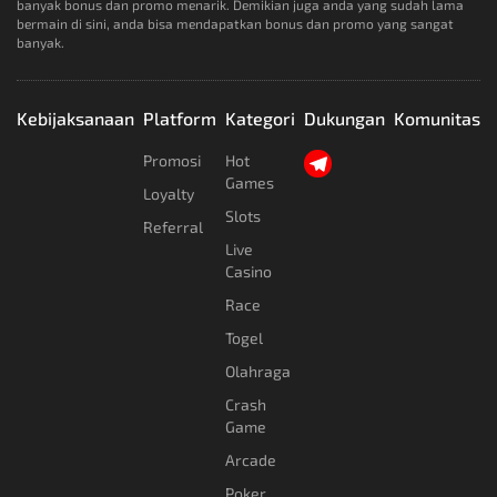
banyak bonus dan promo menarik. Demikian juga anda yang sudah lama
bermain di sini, anda bisa mendapatkan bonus dan promo yang sangat
banyak.
Kebijaksanaan
Platform
Kategori
Dukungan
Komunitas
Promosi
Hot
Games
Loyalty
Slots
Referral
Live
Casino
Race
Togel
Olahraga
Crash
Game
Arcade
Poker