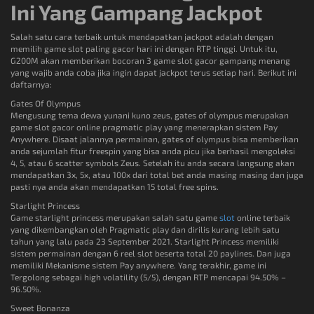
Ini Yang Gampang Jackpot
Salah satu cara terbaik untuk mendapatkan jackpot adalah dengan
memilih game slot paling gacor hari ini dengan RTP tinggi. Untuk itu,
G200M akan memberikan bocoran 3 game slot gacor gampang menang
yang wajib anda coba jika ingin dapat jackpot terus setiap hari. Berikut ini
daftarnya:
Gates Of Olympus
Mengusung tema dewa yunani kuno zeus, gates of olympus merupakan
game slot gacor online pragmatic play yang menerapkan sistem Pay
Anywhere. Disaat jalannya permainan, gates of olympus bisa memberikan
anda sejumlah fitur freespin yang bisa anda picu jika berhasil mengoleksi
4, 5, atau 6 scatter symbols Zeus. Setelah itu anda secara langsung akan
mendapatkan 3x, 5x, atau 100x dari total bet anda masing masing dan juga
pasti nya anda akan mendapatkan 15 total free spins.
Starlight Princess
Game starlight princess merupakan salah satu game
slot
online terbaik
yang dikembangkan oleh Pragmatic play dan dirilis kurang lebih satu
tahun yang lalu pada 23 September 2021. Starlight Princess memiliki
sistem permainan dengan 6 reel slot beserta total 20 paylines. Dan juga
memiliki Mekanisme sistem Pay anywhere. Yang terakhir, game ini
Tergolong sebagai high volatility (5/5), dengan RTP mencapai 94.50% –
96.50%.
Sweet Bonanza