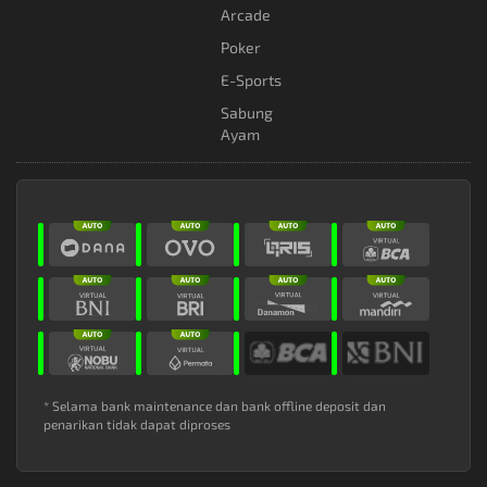
Arcade
Poker
E-Sports
Sabung
Ayam
* Selama bank maintenance dan bank offline deposit dan
penarikan tidak dapat diproses