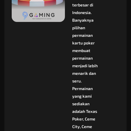
terbesar di
Indonesia.
Banyaknya
pilihan
permainan
kartu poker
membuat
permainan
menjadi lebih
menarik dan
seru.
Permainan
yang kami
sediakan
adalah Texas
Poker, Ceme
City, Ceme