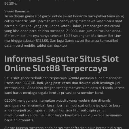
96.50%.
Sweet Bonanza
Tema dalam game slot gacor online sweet bonanza merupakan tema yang
cukup menarik, yaitu permen atau candy yang membawa kesan ceria saat
bermain. Satu hal yang perlu anda ketahui ialah, kemenangan maksimal
yang bisa anda peroleh bisa mencapai 21.000x dari jumlah taruhan anda.
Minimum bet line nya hanya sebesar $0.25 sedangkan Maximum Bet Line
nya hingga sebesar $125.00. Dan juga Game sweet Bonanza kompatibel
dalam versi mobile, tablet dan desktop
Informasi Seputar Situs Slot
Online Slot88 Terpercaya
Situs slot gacor terbaik dan terpercaya G200M pastinya sudah mendapat
lisensi dari PAGCOR. Jadi, yang pasti resmi dan diawasi oleh lembaga judi
internasional. Anda bisa dengan tenang menyertakan data diri anda karena
kami harus menjaga segala bentuk privasi para member kami.
G200M menggunakan tampilan website yang modern dan dinamis
sehingga akan menambah kesan bermain judi slot online jackpot terbesar
anda menjadi lebih spesial. Belum lagi ada fitur auto spin yang
memungkinkan anda main slot tanpa hambatan waktu karena semuanya
berjalan otomatis.
Alasan lainnya mengapa anda harus mendaftarkan akun bermain di situs