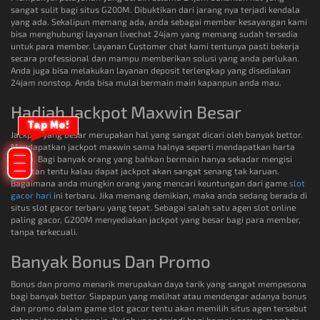
sangat sulit bagi situs G200M. Dibuktikan dari jarang nya terjadi kendala
yang ada. Sekalipun memang ada, anda sebagai member kesayangan kami
bisa menghubungi layanan livechat 24jam yang memang sudah tersedia
untuk para member. Layanan Customer chat kami tentunya pasti bekerja
secara professional dan mampu memberikan solusi yang anda perlukan.
Anda juga bisa melakukan layanan deposit terlengkap yang disediakan
24jam nonstop. Anda bisa mulai bermain main kapanpun anda mau.
Hadiah Jackpot Maxwin Besar
Tap Me!
Jackpot yang besar merupakan hal yang sangat dicari oleh banyak bettor.
Mendapatkan jackpot maxwin sama halnya seperti mendapatkan harta
karun. Bagi banyak orang yang bahkan bermain hanya sekadar mengisi
kegiatan tentu kalau dapat jackpot akan sangat senang tak karuan.
Bagaimana anda mungkin orang yang mencari keuntungan dari game
slot
gacor hari
ini terbaru. Jika memang demikian, maka anda sedang berada di
situs slot gacor terbaru yang tepat. Sebagai salah satu agen slot online
paling gacor, G200M menyediakan jackpot yang besar bagi para member,
tanpa terkecuali.
Banyak Bonus Dan Promo
Bonus dan promo menarik merupakan daya tarik yang sangat mempesona
bagi banyak bettor. Siapapun yang melihat atau mendengar adanya bonus
dan promo dalam game slot gacor tentu akan memilih situs agen tersebut