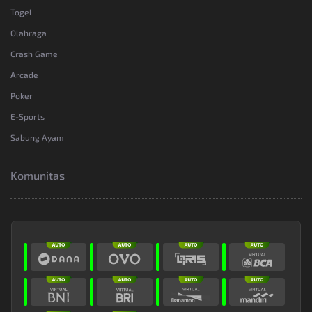
Togel
Olahraga
Crash Game
Arcade
Poker
E-Sports
Sabung Ayam
Komunitas