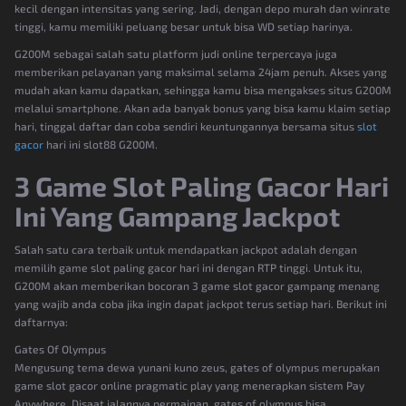
kecil dengan intensitas yang sering. Jadi, dengan depo murah dan winrate
tinggi, kamu memiliki peluang besar untuk bisa WD setiap harinya.
G200M sebagai salah satu platform judi online terpercaya juga
memberikan pelayanan yang maksimal selama 24jam penuh. Akses yang
mudah akan kamu dapatkan, sehingga kamu bisa mengakses situs G200M
melalui smartphone. Akan ada banyak bonus yang bisa kamu klaim setiap
hari, tinggal daftar dan coba sendiri keuntungannya bersama situs
slot
gacor
hari ini slot88 G200M.
3 Game Slot Paling Gacor Hari
Ini Yang Gampang Jackpot
Salah satu cara terbaik untuk mendapatkan jackpot adalah dengan
memilih game slot paling gacor hari ini dengan RTP tinggi. Untuk itu,
G200M akan memberikan bocoran 3 game slot gacor gampang menang
yang wajib anda coba jika ingin dapat jackpot terus setiap hari. Berikut ini
daftarnya:
Gates Of Olympus
Mengusung tema dewa yunani kuno zeus, gates of olympus merupakan
game slot gacor online pragmatic play yang menerapkan sistem Pay
Anywhere. Disaat jalannya permainan, gates of olympus bisa