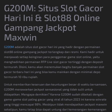
G200M: Situs Slot Gacor
Hari Ini & Slot88 Online
Gampang Jackpot
Maxwin
G200M
adalah situs slot gacor hari ini yang hadir dengan permainan
slot88 online gampang jackpot terlengkap dan resmi. Kami hadir untuk
menjawab setiap keinginan para penggemar game slot online, yaitu
menghadirkan permainan RTP Live slot gacor tertinggi dengan deposit
termurah. Disini, kamu akan menemukan begitu banyak permainan slot
gacor terbaru hari ini yang bisa kamu mainkan dengan minimal depo
termurah 10 ribu rupiah.
Untuk memberikan keseruan dan keuntungan besar di waktu bersamaan,
G200M menawarkan jackpot sensasional yang tidak sulit untuk
didapatkan. Mengapa demikian? Karena G200M sudah dibekali dengan
game-game slot paling gacor yang viral di tahun 2023 ini karena winrate
yang tinggi mencapai 98%. Meskipun tidak mendapatkan jackpot maxwin
sekalipun, kamu tetap bisa dapat untung dari kemenangan-kemenangan