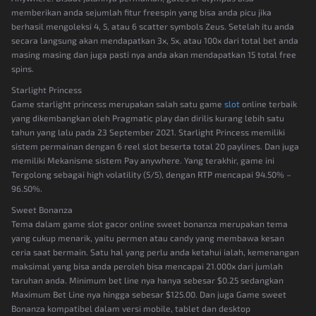
memberikan anda sejumlah fitur freespin yang bisa anda picu jika
berhasil mengoleksi 4, 5, atau 6 scatter symbols Zeus. Setelah itu anda
secara langsung akan mendapatkan 3x, 5x, atau 100x dari total bet anda
masing masing dan juga pasti nya anda akan mendapatkan 15 total free
spins.
Starlight Princess
Game starlight princess merupakan salah satu game
slot
online terbaik
yang dikembangkan oleh Pragmatic play dan dirilis kurang lebih satu
tahun yang lalu pada 23 September 2021. Starlight Princess memiliki
sistem permainan dengan 6 reel slot beserta total 20 paylines. Dan juga
memiliki Mekanisme sistem Pay anywhere. Yang terakhir, game ini
Tergolong sebagai high volatility (5/5), dengan RTP mencapai 94.50% –
96.50%.
Sweet Bonanza
Tema dalam game slot gacor online sweet bonanza merupakan tema
yang cukup menarik, yaitu permen atau candy yang membawa kesan
ceria saat bermain. Satu hal yang perlu anda ketahui ialah, kemenangan
maksimal yang bisa anda peroleh bisa mencapai 21.000x dari jumlah
taruhan anda. Minimum bet line nya hanya sebesar $0.25 sedangkan
Maximum Bet Line nya hingga sebesar $125.00. Dan juga Game sweet
Bonanza kompatibel dalam versi mobile, tablet dan desktop