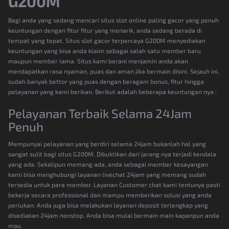
G200M
Bagi anda yang sedang mencari situs slot online paling gacor yang penuh
keuntungan dengan fitur fitur yang menarik, anda sedang berada di
tempat yang tepat. Situs slot gacor terpercaya G200M menyediakan
keuntungan yang bisa anda klaim sebagai salah satu member baru
maupun member lama. Situs kami berani menjamin anda akan
mendapatkan rasa nyaman, puas dan aman jika bermain disini. Sejauh ini,
sudah banyak bettor yang puas dengan beragam bonus, fitur hingga
pelayanan yang kami berikan. Berikut adalah beberapa keuntungan nya :
Pelayanan Terbaik Selama 24Jam
Penuh
Mempunyai pelayanan yang berdiri selama 24jam bukanlah hal yang
sangat sulit bagi situs G200M. Dibuktikan dari jarang nya terjadi kendala
yang ada. Sekalipun memang ada, anda sebagai member kesayangan
kami bisa menghubungi layanan livechat 24jam yang memang sudah
tersedia untuk para member. Layanan Customer chat kami tentunya pasti
bekerja secara professional dan mampu memberikan solusi yang anda
perlukan. Anda juga bisa melakukan layanan deposit terlengkap yang
disediakan 24jam nonstop. Anda bisa mulai bermain main kapanpun anda
mau.