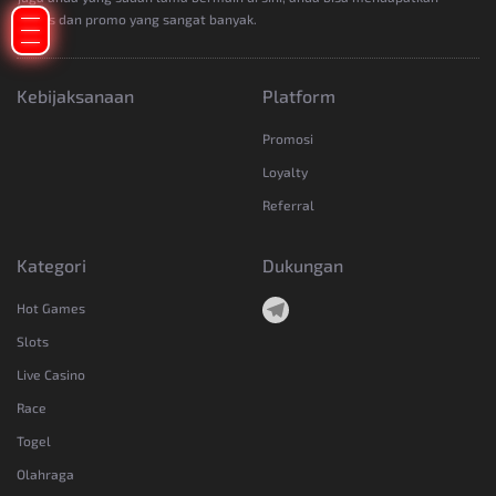
bonus dan promo yang sangat banyak.
Kebijaksanaan
Platform
Promosi
Loyalty
Referral
Kategori
Dukungan
Hot Games
Slots
Live Casino
Race
Togel
Olahraga