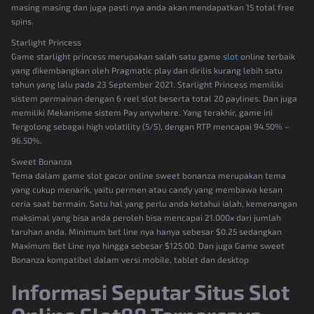
masing masing dan juga pasti nya anda akan mendapatkan 15 total free
spins.
Starlight Princess
Game starlight princess merupakan salah satu game
slot
online terbaik
yang dikembangkan oleh Pragmatic play dan dirilis kurang lebih satu
tahun yang lalu pada 23 September 2021. Starlight Princess memiliki
sistem permainan dengan 6 reel slot beserta total 20 paylines. Dan juga
memiliki Mekanisme sistem Pay anywhere. Yang terakhir, game ini
Tergolong sebagai high volatility (5/5), dengan RTP mencapai 94.50% –
96.50%.
Sweet Bonanza
Tema dalam game slot gacor online sweet bonanza merupakan tema
yang cukup menarik, yaitu permen atau candy yang membawa kesan
ceria saat bermain. Satu hal yang perlu anda ketahui ialah, kemenangan
maksimal yang bisa anda peroleh bisa mencapai 21.000x dari jumlah
taruhan anda. Minimum bet line nya hanya sebesar $0.25 sedangkan
Maximum Bet Line nya hingga sebesar $125.00. Dan juga Game sweet
Bonanza kompatibel dalam versi mobile, tablet dan desktop
Informasi Seputar Situs Slot