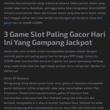
memberikan pelayanan yang maksimal selama 24jam penuh. Akses yang
mudah akan kamu dapatkan, sehingga kamu bisa mengakses situs G200M
melalui smartphone. Akan ada banyak bonus yang bisa kamu klaim setiap
hari, tinggal daftar dan coba sendiri keuntungannya bersama situs
slot
gacor
hari ini slot88 G200M.
3 Game Slot Paling Gacor Hari
Ini Yang Gampang Jackpot
Salah satu cara terbaik untuk mendapatkan jackpot adalah dengan
memilih game slot paling gacor hari ini dengan RTP tinggi. Untuk itu,
G200M akan memberikan bocoran 3 game slot gacor gampang menang
yang wajib anda coba jika ingin dapat jackpot terus setiap hari. Berikut ini
daftarnya:
Gates Of Olympus
Mengusung tema dewa yunani kuno zeus, gates of olympus merupakan
game slot gacor online pragmatic play yang menerapkan sistem Pay
Anywhere. Disaat jalannya permainan, gates of olympus bisa
memberikan anda sejumlah fitur freespin yang bisa anda picu jika
berhasil mengoleksi 4, 5, atau 6 scatter symbols Zeus. Setelah itu anda
secara langsung akan mendapatkan 3x, 5x, atau 100x dari total bet anda