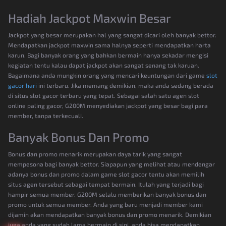
Hadiah Jackpot Maxwin Besar
Jackpot yang besar merupakan hal yang sangat dicari oleh banyak bettor.
Mendapatkan jackpot maxwin sama halnya seperti mendapatkan harta
karun. Bagi banyak orang yang bahkan bermain hanya sekadar mengisi
kegiatan tentu kalau dapat jackpot akan sangat senang tak karuan.
Bagaimana anda mungkin orang yang mencari keuntungan dari game
slot
gacor hari
ini terbaru. Jika memang demikian, maka anda sedang berada
di situs slot gacor terbaru yang tepat. Sebagai salah satu agen slot
online paling gacor, G200M menyediakan jackpot yang besar bagi para
member, tanpa terkecuali.
Banyak Bonus Dan Promo
Bonus dan promo menarik merupakan daya tarik yang sangat
mempesona bagi banyak bettor. Siapapun yang melihat atau mendengar
adanya bonus dan promo dalam game slot gacor tentu akan memilih
situs agen tersebut sebagai tempat bermain. Itulah yang terjadi bagi
hampir semua member. G200M selalu memberikan banyak bonus dan
promo untuk semua member. Anda yang baru menjadi member kami
Tap Me!
dijamin akan mendapatkan banyak bonus dan promo menarik. Demikian
juga anda yang sudah lama bermain di sini, anda bisa mendapatkan