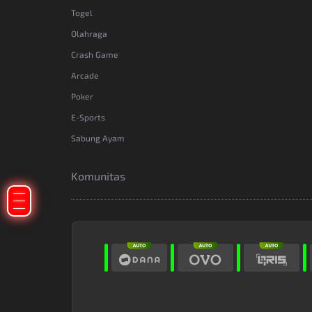
Togel
Olahraga
Crash Game
Arcade
Poker
E-Sports
Sabung Ayam
Tap Me!
Komunitas