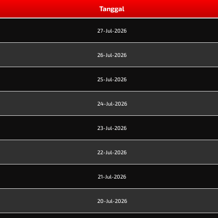
Tanggal
27-Jul-2026
26-Jul-2026
25-Jul-2026
24-Jul-2026
23-Jul-2026
22-Jul-2026
21-Jul-2026
20-Jul-2026