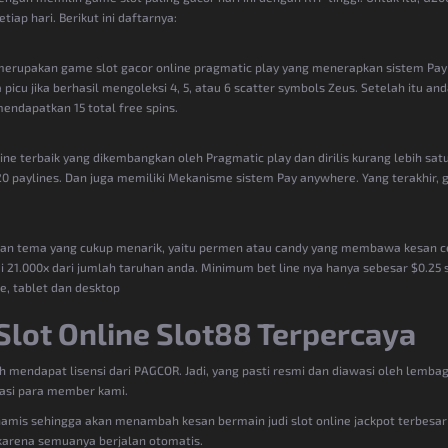
iap hari. Berikut ini daftarnya:
erupakan game slot gacor online pragmatic play yang menerapkan sistem Pay 
picu jika berhasil mengoleksi 4, 5, atau 6 scatter symbols Zeus. Setelah itu a
endapatkan 15 total free spins.
ine terbaik yang dikembangkan oleh Pragmatic play dan dirilis kurang lebih sat
0 paylines. Dan juga memiliki Mekanisme sistem Pay anywhere. Yang terakhir, ga
 tema yang cukup menarik, yaitu permen atau candy yang membawa kesan ceria
21.000x dari jumlah taruhan anda. Minimum bet line nya hanya sebesar $0.25 
, tablet dan desktop
Slot Online Slot88 Terpercaya
h mendapat lisensi dari PAGCOR. Jadi, yang pasti resmi dan diawasi oleh lemba
vasi para member kami.
 sehingga akan menambah kesan bermain judi slot online jackpot terbesar and
arena semuanya berjalan otomatis.