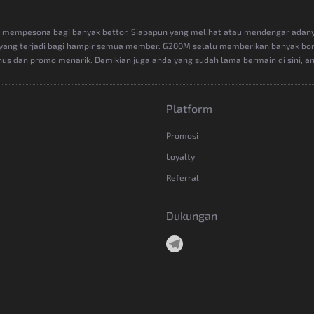
 mempesona bagi banyak bettor. Siapapun yang melihat atau mendengar adan
ah yang terjadi bagi hampir semua member. G200M selalu memberikan banyak 
s dan promo menarik. Demikian juga anda yang sudah lama bermain di sini, a
Platform
Promosi
Loyalty
Referral
Dukungan