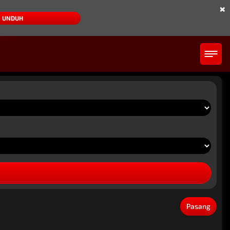
×
UNDUH
Pasang