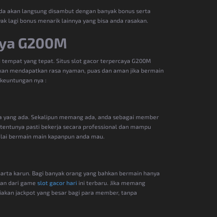
da akan langsung disambut dengan banyak bonus serta
k lagi bonus menarik lainnya yang bisa anda rasakan.
caya G200M
i tempat yang tepat. Situs slot gacor terpercaya G200M
kan mendapatkan rasa nyaman, puas dan aman jika bermain
 keuntungan nya :
dala yang ada. Sekalipun memang ada, anda sebagai member
tentunya pasti bekerja secara professional dan mampu
ulai bermain main kapanpun anda mau.
arta karun. Bagi banyak orang yang bahkan bermain hanya
gan dari game
slot gacor hari
ini terbaru. Jika memang
diakan jackpot yang besar bagi para member, tanpa