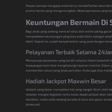
Alasan lainnya mengapa anda harus mendaftarkan akun berm
promo harian yang menguntungkan. Beberapa bonus yang kami 
Keuntungan Bermain Di 
Bagi anda yang sedang mencari situs slot online paling gaco
menyediakan keuntungan yang bisa anda klaim sebagai sal
disini. Sejauh ini, sudah banyak bettor yang puas dengan be
Pelayanan Terbaik Selama 24J
Mempunyai pelayanan yang berdiri selama 24jam bukanlah hal
kesayangan kami bisa menghubungi layanan livechat 24jam 
memberikan solusi yang anda perlukan. Anda juga bisa mela
Hadiah Jackpot Maxwin Besar
Jackpot yang besar merupakan hal yang sangat dicari oleh 
sekadar mengisi kegiatan tentu kalau dapat jackpot akan s
demikian, maka anda sedang berada di situs slot gacor terb
terkecuali.