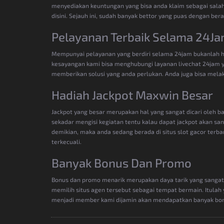
menyediakan keuntungan yang bisa anda klaim sebagai sal
disini. Sejauh ini, sudah banyak bettor yang puas dengan be
Pelayanan Terbaik Selama 24J
Mempunyai pelayanan yang berdiri selama 24jam bukanlah hal
kesayangan kami bisa menghubungi layanan livechat 24jam 
memberikan solusi yang anda perlukan. Anda juga bisa mela
Hadiah Jackpot Maxwin Besar
Jackpot yang besar merupakan hal yang sangat dicari oleh 
sekadar mengisi kegiatan tentu kalau dapat jackpot akan s
demikian, maka anda sedang berada di situs slot gacor terb
terkecuali.
Banyak Bonus Dan Promo
Bonus dan promo menarik merupakan daya tarik yang sangat
memilih situs agen tersebut sebagai tempat bermain. Itul
menjadi member kami dijamin akan mendapatkan banyak bonu