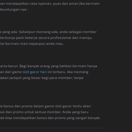
kan mendapatkan rasa nyaman, puas dan aman jika bermain
 keuntungan nya :
dala yang ada. Sekalipun memang ada, anda sebagai member
tentunya pasti bekerja secara professional dan mampu
ulai bermain main kapanpun anda mau.
arta karun. Bagi banyak orang yang bahkan bermain hanya
gan dari game
slot gacor hari
ini terbaru. Jika memang
diakan jackpot yang besar bagi para member, tanpa
ya bonus dan promo dalam game slot gacor tentu akan
bonus dan promo untuk semua member. Anda yang baru
nda bisa mendapatkan bonus dan promo yang sangat banyak.