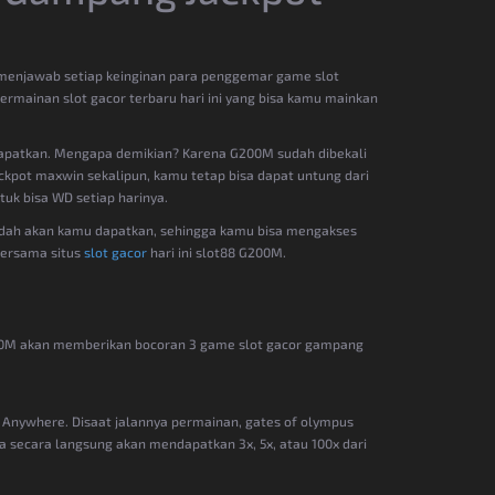
uk menjawab setiap keinginan para penggemar game slot
ermainan slot gacor terbaru hari ini yang bisa kamu mainkan
dapatkan. Mengapa demikian? Karena G200M sudah dibekali
ckpot maxwin sekalipun, kamu tetap bisa dapat untung dari
uk bisa WD setiap harinya.
udah akan kamu dapatkan, sehingga kamu bisa mengakses
bersama situs
slot gacor
hari ini slot88 G200M.
 G200M akan memberikan bocoran 3 game slot gacor gampang
Anywhere. Disaat jalannya permainan, gates of olympus
nda secara langsung akan mendapatkan 3x, 5x, atau 100x dari