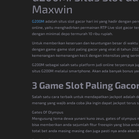
Maxwin
G200M
adalah situs slot gacor hari ini yang hadir dengan 
online, yaitu menghadirkan permainan RTP Live slot gacor t
dengan minimal depo termurah 10 ribu rupiah.
Untuk memberikan keseruan dan keuntungan besar di waktu 
dengan game-game slot paling gacor yang viral di tahun 202
kemenangan-kemenangan kecil dengan intensitas yang sering.
G200M sebagai salah satu platform judi online terpercaya
situs G200M melalui smartphone. Akan ada banyak bonus yang
3 Game Slot Paling Gaco
Salah satu cara terbaik untuk mendapatkan jackpot adalah d
menang yang wajib anda coba jika ingin dapat jackpot terus set
Gates Of Olympus
Mengusung tema dewa yunani kuno zeus, gates of olympus m
bisa memberikan anda sejumlah fitur freespin yang bisa anda 
total bet anda masing masing dan juga pasti nya anda akan m