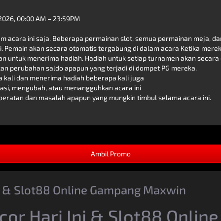
 2026, 00:00 AM – 23:59PM
am acara ini saja. Beberapa permainan slot, semua permainan meja, da
ni. Pemain akan secara otomatis tergabung di dalam acara Ketika mer
kan untuk menerima hadiah. Hadiah untuk setiap turnamen akan secara
kan perubahan saldo apapun yang terjadi di dompet PG mereka.
 kali dan menerima hadiah beberapa kali juga
asi, mengubah, atau menangguhkan acara ini
eratan dan masalah apapun yang mungkin timbul selama acara ini.
Ambil Promo
ni & Slot88 Online Gampang Maxwin
cor Hari Ini & Slot88 Onli