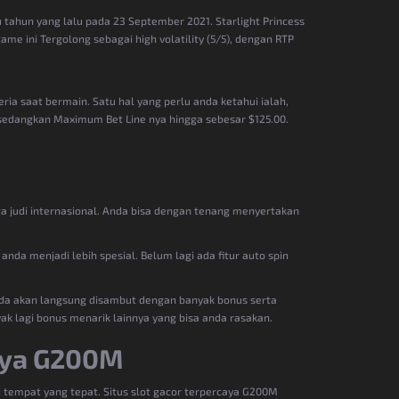
u tahun yang lalu pada 23 September 2021. Starlight Princess
me ini Tergolong sebagai high volatility (5/5), dengan RTP
 saat bermain. Satu hal yang perlu anda ketahui ialah,
sedangkan Maximum Bet Line nya hingga sebesar $125.00.
ga judi internasional. Anda bisa dengan tenang menyertakan
a menjadi lebih spesial. Belum lagi ada fitur auto spin
da akan langsung disambut dengan banyak bonus serta
k lagi bonus menarik lainnya yang bisa anda rasakan.
caya G200M
i tempat yang tepat. Situs slot gacor terpercaya G200M