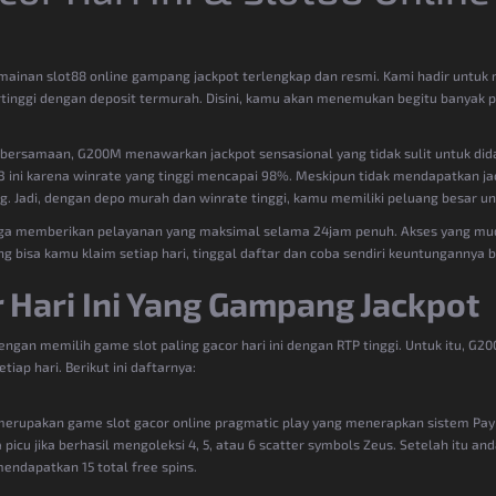
permainan slot88 online gampang jackpot terlengkap dan resmi. Kami hadir unt
ertinggi dengan deposit termurah. Disini, kamu akan menemukan begitu banyak p
bersamaan, G200M menawarkan jackpot sensasional yang tidak sulit untuk di
3 ini karena winrate yang tinggi mencapai 98%. Meskipun tidak mendapatkan ja
 Jadi, dengan depo murah dan winrate tinggi, kamu memiliki peluang besar unt
 juga memberikan pelayanan yang maksimal selama 24jam penuh. Akses yang m
 bisa kamu klaim setiap hari, tinggal daftar dan coba sendiri keuntungannya 
r Hari Ini Yang Gampang Jackpot
engan memilih game slot paling gacor hari ini dengan RTP tinggi. Untuk itu,
iap hari. Berikut ini daftarnya:
erupakan game slot gacor online pragmatic play yang menerapkan sistem Pay 
picu jika berhasil mengoleksi 4, 5, atau 6 scatter symbols Zeus. Setelah itu a
endapatkan 15 total free spins.