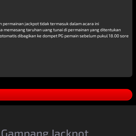
n permainan jackpot tidak termasuk dalam acara ini
eka memasang taruhan uang tunai di permainan yang ditentukan
 otomatis dibagikan ke dompet PG pemain sebelum pukul 18.00 sore
ne Gampang Jackpot