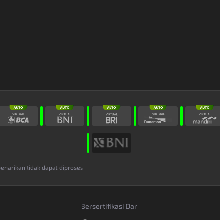
enarikan tidak dapat diproses
Bersertifikasi Dari