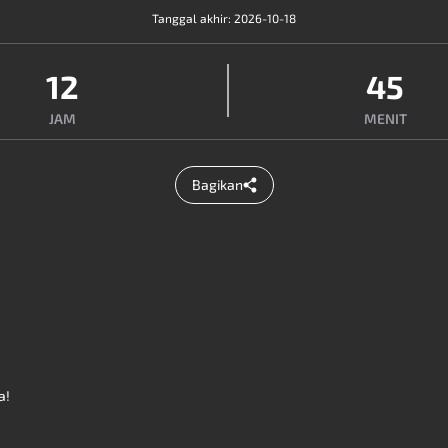
Tanggal akhir: 2026-10-18
12
45
JAM
MENIT
Bagikan
a!