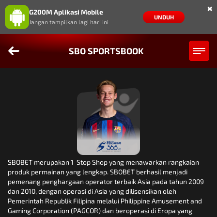
×
G200M Aplikasi Mobile
UNDUH
Jangan tampilkan lagi hari ini
SBO SPORTSBOOK
SBOBET merupakan 1-Stop Shop yang menawarkan rangkaian
produk permainan yang lengkap. SBOBET berhasil menjadi
pemenang penghargaan operator terbaik Asia pada tahun 2009
dan 2010, dengan operasi di Asia yang dilisensikan oleh
Pemerintah Republik Filipina melalui Philippine Amusement and
Gaming Corporation (PAGCOR) dan beroperasi di Eropa yang