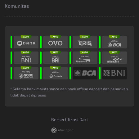
Komunitas
* Selama bank maintenance dan bank offline deposit dan penarikan
tidak dapat diproses
Bersertifikasi Dari